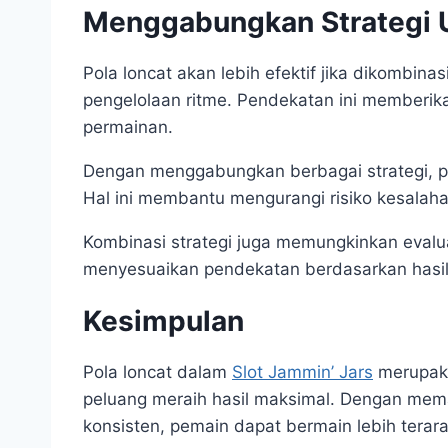
Menggabungkan Strategi U
Pola loncat akan lebih efektif jika dikombinas
pengelolaan ritme. Pendekatan ini memberika
permainan.
Dengan menggabungkan berbagai strategi, p
Hal ini membantu mengurangi risiko kesalaha
Kombinasi strategi juga memungkinkan evalu
menyesuaikan pendekatan berdasarkan hasil y
Kesimpulan
Pola loncat dalam
Slot Jammin’ Jars
merupaka
peluang meraih hasil maksimal. Dengan me
konsisten, pemain dapat bermain lebih terara