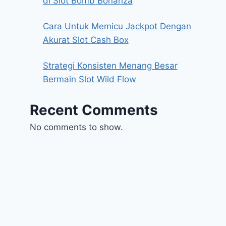
di Slot Bomb Bonanza
Cara Untuk Memicu Jackpot Dengan
Akurat Slot Cash Box
Strategi Konsisten Menang Besar
Bermain Slot Wild Flow
Recent Comments
No comments to show.