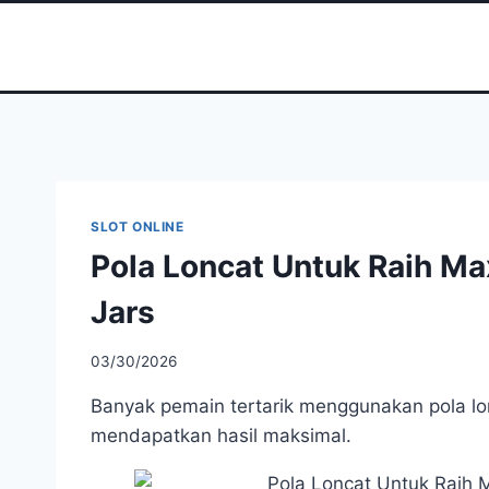
Skip
to
content
SLOT ONLINE
Pola Loncat Untuk Raih M
Jars
03/30/2026
Banyak pemain tertarik menggunakan pola lo
mendapatkan hasil maksimal.