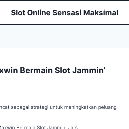
Slot Online Sensasi Maksimal
axwin Bermain Slot Jammin’
ncat sebagai strategi untuk meningkatkan peluang