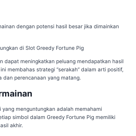
mainan dengan potensi hasil besar jika dimainkan
in dapat meningkatkan peluang mendapatkan hasil
ini membahas strategi “serakah” dalam arti positif,
a dan perencanaan yang matang.
rmainan
gi yang menguntungkan adalah memahami
iap simbol dalam Greedy Fortune Pig memiliki
sil akhir.