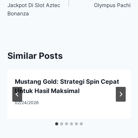
Jackpot Di Slot Aztec
Olympus Pachi
Bonanza
Similar Posts
Mustang Gold: Strategi Spin Cepat
Untuk Hasil Maksimal
02/24/2026