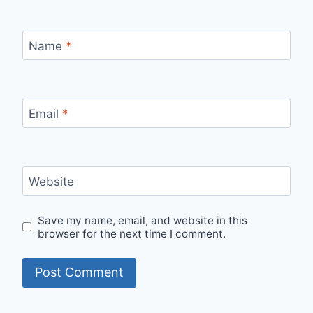
Name
*
Email
*
Website
Save my name, email, and website in this
browser for the next time I comment.