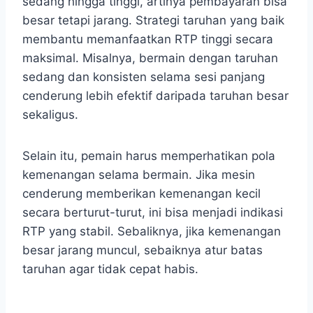
sedang hingga tinggi, artinya pembayaran bisa
besar tetapi jarang. Strategi taruhan yang baik
membantu memanfaatkan RTP tinggi secara
maksimal. Misalnya, bermain dengan taruhan
sedang dan konsisten selama sesi panjang
cenderung lebih efektif daripada taruhan besar
sekaligus.
Selain itu, pemain harus memperhatikan pola
kemenangan selama bermain. Jika mesin
cenderung memberikan kemenangan kecil
secara berturut-turut, ini bisa menjadi indikasi
RTP yang stabil. Sebaliknya, jika kemenangan
besar jarang muncul, sebaiknya atur batas
taruhan agar tidak cepat habis.