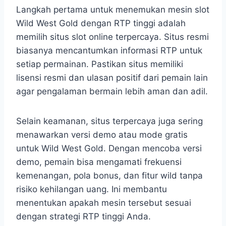
Langkah pertama untuk menemukan mesin slot
Wild West Gold dengan RTP tinggi adalah
memilih situs slot online terpercaya. Situs resmi
biasanya mencantumkan informasi RTP untuk
setiap permainan. Pastikan situs memiliki
lisensi resmi dan ulasan positif dari pemain lain
agar pengalaman bermain lebih aman dan adil.
Selain keamanan, situs terpercaya juga sering
menawarkan versi demo atau mode gratis
untuk Wild West Gold. Dengan mencoba versi
demo, pemain bisa mengamati frekuensi
kemenangan, pola bonus, dan fitur wild tanpa
risiko kehilangan uang. Ini membantu
menentukan apakah mesin tersebut sesuai
dengan strategi RTP tinggi Anda.