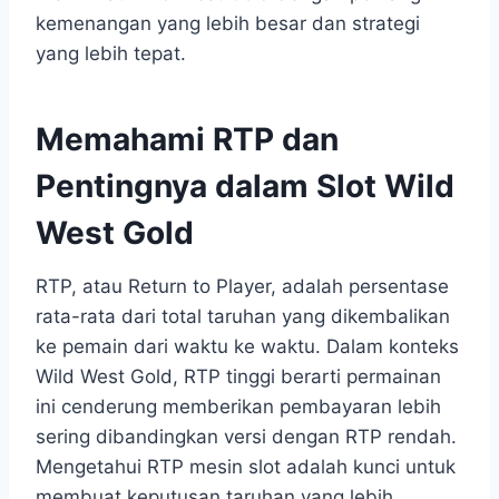
kemenangan yang lebih besar dan strategi
yang lebih tepat.
Memahami RTP dan
Pentingnya dalam Slot Wild
West Gold
RTP, atau Return to Player, adalah persentase
rata-rata dari total taruhan yang dikembalikan
ke pemain dari waktu ke waktu. Dalam konteks
Wild West Gold, RTP tinggi berarti permainan
ini cenderung memberikan pembayaran lebih
sering dibandingkan versi dengan RTP rendah.
Mengetahui RTP mesin slot adalah kunci untuk
membuat keputusan taruhan yang lebih