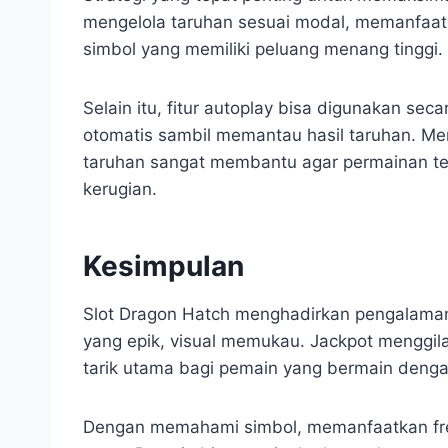
mengelola taruhan sesuai modal, memanfaatka
simbol yang memiliki peluang menang tinggi.
Selain itu, fitur autoplay bisa digunakan se
otomatis sambil memantau hasil taruhan. Me
taruhan sangat membantu agar permainan tet
kerugian.
Kesimpulan
Slot Dragon Hatch menghadirkan pengalam
yang epik, visual memukau. Jackpot menggi
tarik utama bagi pemain yang bermain dengan 
Dengan memahami simbol, memanfaatkan free