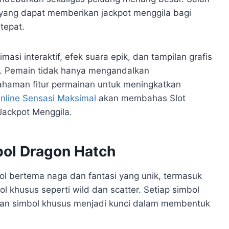
ns yang dapat memberikan jackpot menggila bagi
tepat.
asi interaktif, efek suara epik, dan tampilan grafis
p. Pemain tidak hanya mengandalkan
mahaman fitur permainan untuk meningkatkan
Online Sensasi Maksimal
akan membahas Slot
Jackpot Menggila.
ol Dragon Hatch
l bertema naga dan fantasi yang unik, termasuk
l khusus seperti wild dan scatter. Setiap simbol
kan simbol khusus menjadi kunci dalam membentuk