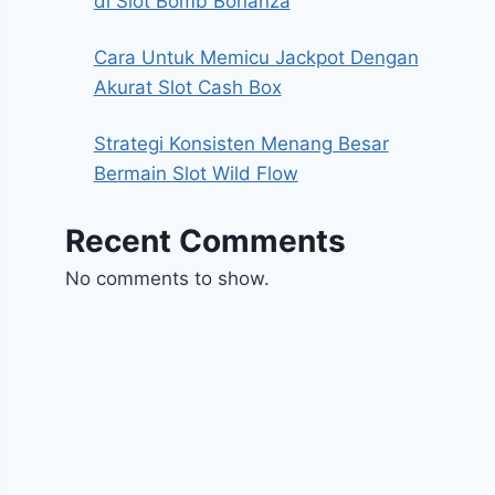
di Slot Bomb Bonanza
Cara Untuk Memicu Jackpot Dengan
Akurat Slot Cash Box
Strategi Konsisten Menang Besar
Bermain Slot Wild Flow
Recent Comments
No comments to show.