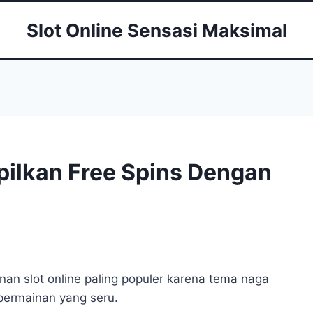
Slot Online Sensasi Maksimal
pilkan Free Spins Dengan
nan slot online paling populer karena tema naga
permainan yang seru.