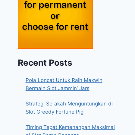
Recent Posts
Pola Loncat Untuk Raih Maxwin
Bermain Slot Jammin’ Jars
Strategi Serakah Menguntungkan di
Slot Greedy Fortune Pig
Timing Tepat Kemenangan Maksimal