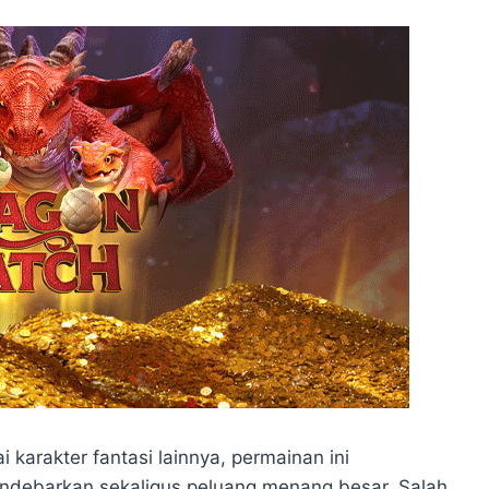
 karakter fantasi lainnya, permainan ini
debarkan sekaligus peluang menang besar. Salah