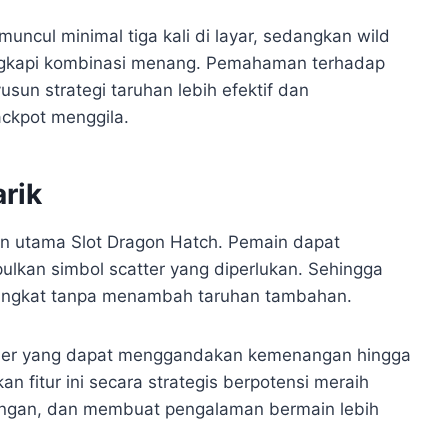
 muncul minimal tiga kali di layar, sedangkan wild
engkapi kombinasi menang. Pemahaman terhadap
un strategi taruhan lebih efektif dan
ckpot menggila.
rik
lan utama Slot Dragon Hatch. Pemain dapat
lkan simbol scatter yang diperlukan. Sehingga
ngkat tanpa menambah taruhan tambahan.
ltiplier yang dapat menggandakan kemenangan hingga
n fitur ini secara strategis berpotensi meraih
ungan, dan membuat pengalaman bermain lebih