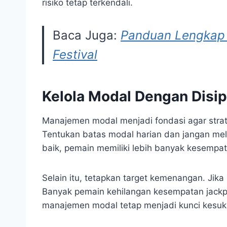
risiko tetap terkendali.
Baca Juga:
Panduan Lengkap M
Festival
Kelola Modal Dengan Disip
Manajemen modal menjadi fondasi agar strateg
Tentukan batas modal harian dan jangan mel
baik, pemain memiliki lebih banyak kesempat
Selain itu, tetapkan target kemenangan. Jika
Banyak pemain kehilangan kesempatan jackpo
manajemen modal tetap menjadi kunci kesuk