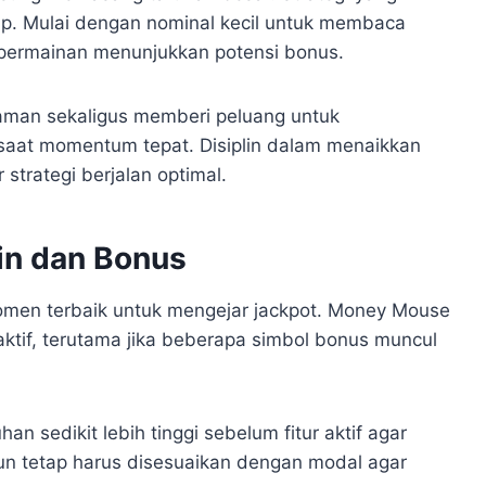
ap. Mulai dengan nominal kecil untuk membaca
a permainan menunjukkan potensi bonus.
aman sekaligus memberi peluang untuk
aat momentum tepat. Disiplin dalam menaikkan
strategi berjalan optimal.
in dan Bonus
omen terbaik untuk mengejar jackpot. Money Mouse
aktif, terutama jika beberapa simbol bonus muncul
 sedikit lebih tinggi sebelum fitur aktif agar
mun tetap harus disesuaikan dengan modal agar