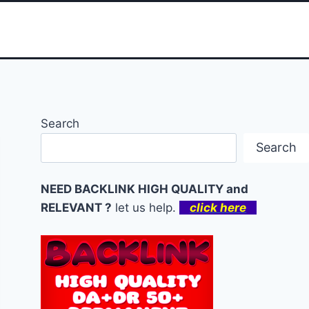
Search
Search
NEED BACKLINK HIGH QUALITY and
RELEVANT ?
let us help.
click here