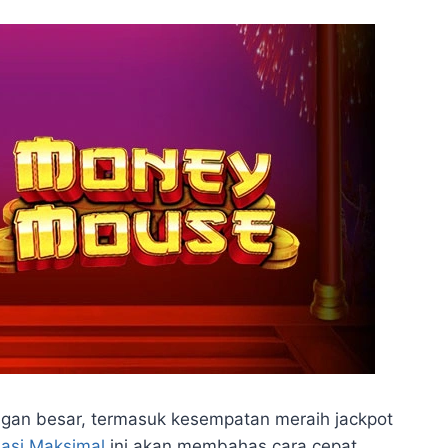
gan besar, termasuk kesempatan meraih jackpot
sasi Maksimal
ini akan membahas cara cepat