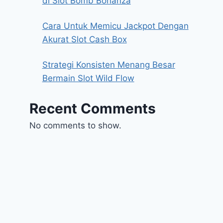
di Slot Bomb Bonanza
Cara Untuk Memicu Jackpot Dengan
Akurat Slot Cash Box
Strategi Konsisten Menang Besar
Bermain Slot Wild Flow
Recent Comments
No comments to show.