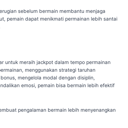
kerugian sebelum bermain membantu menjaga
but, pemain dapat menikmati permainan lebih santai
.
 untuk meraih jackpot dalam tempo permainan
rmainan, menggunakan strategi taruhan
 bonus, mengelola modal dengan disiplin,
dalikan emosi, pemain bisa bermain lebih efektif
 membuat pengalaman bermain lebih menyenangkan